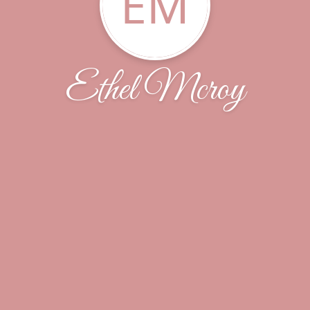
EM
Ethel Mcroy