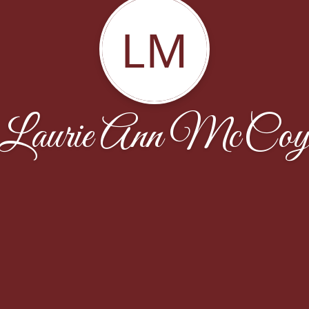
LM
Laurie Ann McCo